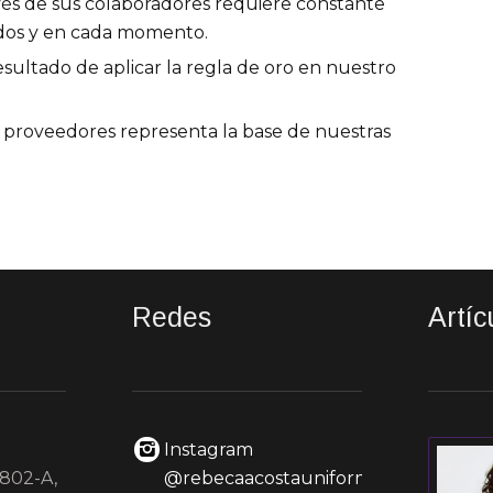
vés de sus colaboradores requiere constante
todos y en cada momento.
sultado de aplicar la regla de oro en nuestro
y proveedores representa la base de nuestras
Redes
Artíc
Instagram
 802-A,
@rebecaacostauniformes